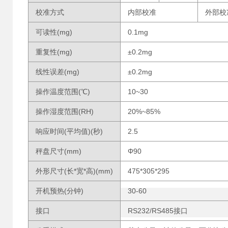
校准方式
内部校准
外部校
可读性(mg)
0.1mg
重复性(mg)
±0.2mg
线性误差(mg)
±0.2mg
操作温度范围(℃)
10~30
操作湿度范围(RH)
20%~85%
响应时间(平均值)(秒)
2.5
秤盘尺寸(mm)
Φ90
外形尺寸(长*宽*高)(mm)
475*305*295
开机预热(分钟)
30-60
接口
RS232/RS485接口