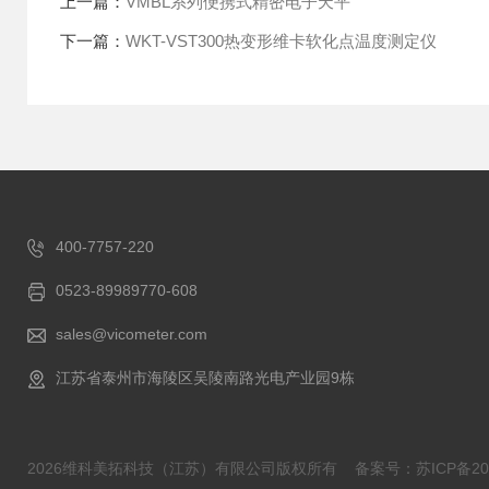
上一篇：
VMBL系列便携式精密电子天平
下一篇：
WKT-VST300热变形维卡软化点温度测定仪
400-7757-220
0523-89989770-608
sales@vicometer.com
江苏省泰州市海陵区吴陵南路光电产业园9栋
2026维科美拓科技（江苏）有限公司版权所有
备案号：苏ICP备202