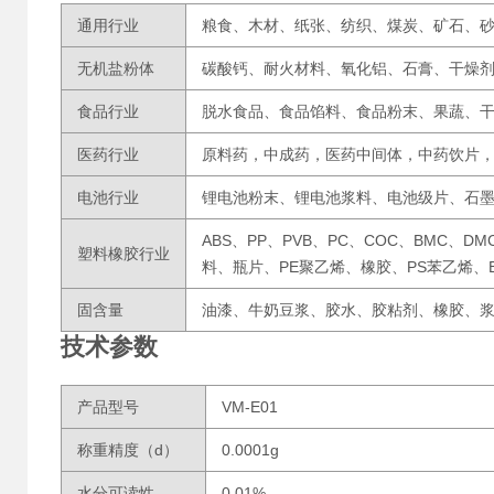
通用行业
粮食、木材、纸张、纺织、煤炭、矿石、
无机盐粉体
碳酸钙、耐火材料、氧化铝、石膏、干燥
食品行业
脱水食品、食品馅料、食品粉末、果蔬、
医药行业
原料药，中成药，医药中间体，中药饮片
电池行业
锂电池粉末、锂电池浆料、电池级片、石
ABS、PP、PVB、PC、COC、BMC、D
塑料橡胶行业
料、瓶片、PE聚乙烯、橡胶、PS苯乙烯、
固含量
油漆、牛奶豆浆、胶水、胶粘剂、橡胶、
技术参数
产品型号
VM-E01
称重精度（d）
0.0001g
水分可读性
0.01%