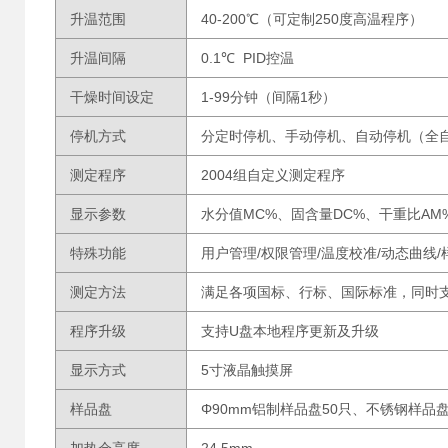
升温范围
40-200℃（可定制250度高温程序）
升温间隔
0.1℃ PID控温
干燥时间设定
1-99分钟（间隔1秒）
停机方式
分定时停机、手动停机、自动停机（全自
测定程序
2004组自定义测定程序
显示参数
水分值MC%、固含量DC%、干重比A
特殊功能
用户管理/权限管理/温度校准/动态曲线
测定方法
满足各项国标、行标、国际标准，同时
程序升级
支持U盘本地程序更新及升级
显示方式
5寸液晶触摸屏
样品盘
Φ90mm铝制样品盘50只、不锈钢样品盘