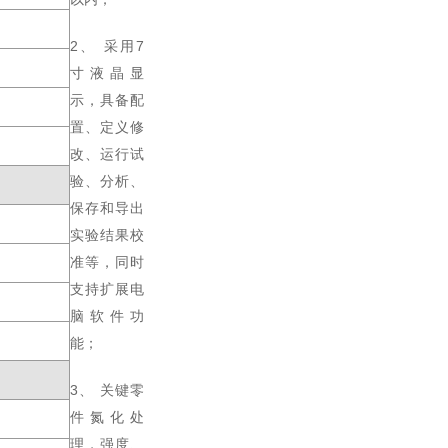
2、 采用7
寸液晶显
示，具备配
置、定义修
改、运行试
验、分析、
保存和导出
实验结果校
准等，同时
支持扩展电
脑软件功
能；
3、 关键零
件氮化处
理，强度、