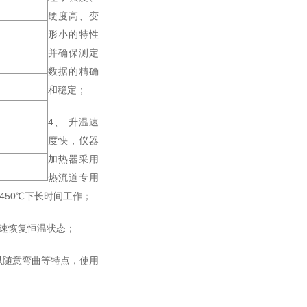
硬度高、变
形小的特性
并确保测定
数据的精确
和稳定；
4、 升温速
度快，仪器
加热器采用
热流道专用
50℃下长时间工作；
速恢复恒温状态；
以随意弯曲等特点，使用