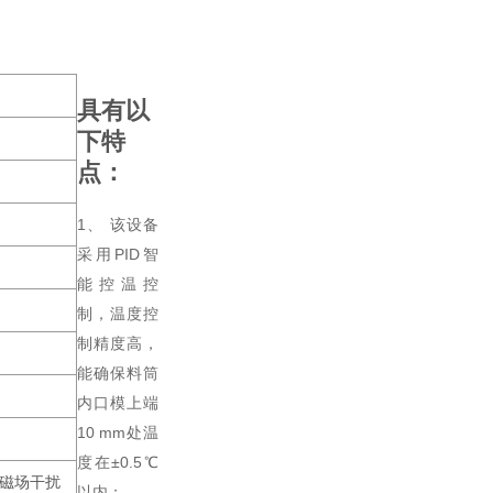
具有以
下特
点：
1、 该设备
采用PID智
能控温控
制，温度控
制精度高，
能确保料筒
内口模上端
10 mm处温
度在±0.5℃
的磁场干扰
以内；