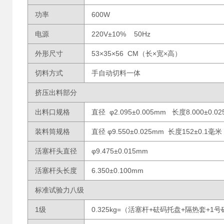
功率
600W
电源
220V±10% 50Hz
外形尺寸
53×35×56 CM（长×宽×高）
切料方式
手自动切料一体
挤压出料部分
出料口规格
直径 φ2.095±0.005mm 长度8.000±0.0
装料筒规格
直径 φ9.550±0.025mm 长度152±0.1毫米
活塞杆头直径
φ9.475±0.015mm
活塞杆头长度
6.350±0.100mm
标准试验力八级
1级
0.325kg=（活塞杆+砝码托盘+隔热套+1号砝