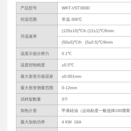
产品型号
WKT-VST300D
控温范围
常温-300℃
(120±10)℃/h (12±1)℃/6min
升温速率
(50±5)℃/h (5±0.5)℃/6min
温度示值分辨力
0.1℃
温度控制精度
±0.5℃
最大形变示值误差
±0.001mm
最大形变测量范围
0-12mm
试样架数量
3个
加热介质
甲基硅油（运动粘度一般选择100厘
最大加热功率
4 KW 16A