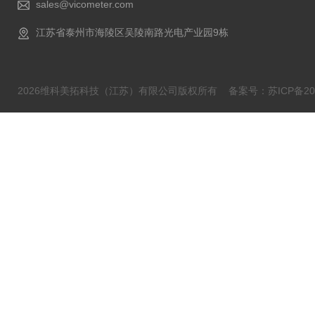
sales@vicometer.com
江苏省泰州市海陵区吴陵南路光电产业园9栋
2026维科美拓科技（江苏）有限公司版权所有
备案号：苏ICP备202