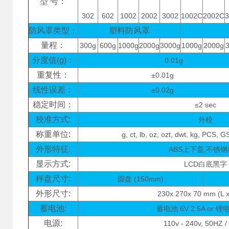
型 号：
302
602
1002
2002
3002
1002C
2002C
防风罩类型：
塑料防风罩
量程：
300g
600g
1000g
2000g
3000g
1000g
2000g
分度值(g)：
0.01g
重复性：
±0.01g
线性误差：
±0.02g
稳定时间：
≤2 sec
校准方式:
外校
称重单位:
g, ct, lb, oz, ozt, dwt, kg, PCS, 
外形特征:
ABS上下盖,不锈
显示方式:
LCD白底黑字
秤盘尺寸:
圆盘 (150mm)
外形尺寸:
230x 270x 70 mm (L x
蓄电池:
蓄电池 6V 2.5A or 锂电
电源:
110v - 240v, 50HZ 