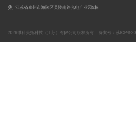
江苏省泰州市海陵区吴陵南路光电产业园9栋
2026维科美拓科技（江苏）有限公司版权所有
备案号：苏ICP备202