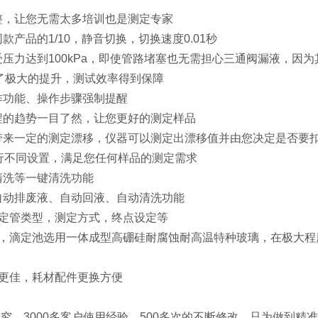
整，让您无需太多培训也是测定专家
产品的1/10，静音切换，切换速度0.01秒
压力达到100kPa，即使管路堵塞也无需担心三通阀漏液，因为
了极大的提升，测试效率得到保障
作功能、操作步骤强制提醒
程的趋势一目了然，让您更好的测定样品
带来一定的测定漂移，仪器可以测定出漂移值并由您决定是否要
进行不同设置，满足您任何样品的测定需求
清洗等一键清洗功能
自动排废液、自动回液、自动清洗功能
滴定管类型，测定方式，终点设定等
质，滴定池选用一体成型高硼硅耐腐蚀耐高温特种玻璃，在极大
果更佳，耗材配件更换方便
研究、3000多客户使用经验、500多次的不断修改，只为做到精