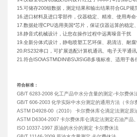
15.可储存200组数据，测定结果和输出结果符合GLP规
16.进口材料及进口零部件，仪器稳定、精准、使用寿命
17.数据处理CPU选用美国*芯片，保证仪器运算的稳定
18.静音式机械设计，让您在操作过程中远离噪音干扰
19.全新分体式设计，静电喷塑工艺环保、易清洁、耐腐
20.RS232串口，可扩展选配计算机通讯、电子天平
21.符合ISO\ASTM\DIN\BS\JIS\GB多项标准、适用于
符合标准：
GB/T 6283-2008 化工产品中水分含量的测定-卡尔费休
GB/T 606-2003 化学实际中水分测定的通用方法（卡
ASTM D4928-00（2010） 卡尔费休库仑滴定法测定
ASTM D6304-2007 卡尔费休库仑滴定法测定石油
ISO 10337-1997 原油的水分的测定 卡尔费休法
GB/T 11146-2009 原油水含量测定 卡尔费休法