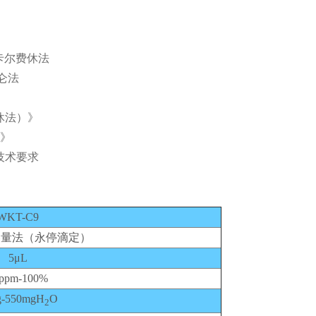
-卡尔费休法
库仑法
休法）》
）》
技术要求
WKT-C9
容量法（永停滴定）
5μL
ppm-100%
g-550mgH
O
2