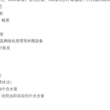
范
长
、精准
蚀
通讯及网络化管理等外围设备
各行各业
法
尔费休法）
原油中含水量
产品、润滑油和添加剂中水含量