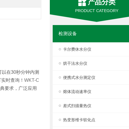
产品分类
PRODUCT CATEGORY
检测设备
卡尔费休水分仪
烘干法水分仪
可以在30秒分钟内测
便携式水分测定仪
可实时查询！
WKT-C
典要求，广泛应用
熔体流动速率仪
差式扫描量热仪
热变形维卡软化点