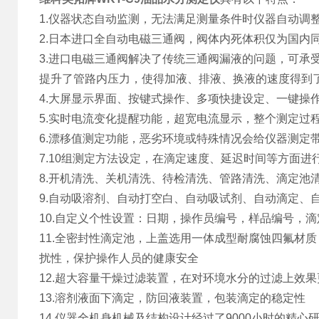
1.仪器状态自动监测，无法满足测量条件时仪器自动调
2.日本进口全自动电磁三通阀，阀体内死体积仅为国内同款
3.进口电磁三通阀解决了传统三通阀漏液的问题，可承受
提升了管路内压力，使得加液、排液、换液的速度得到
4.大屏显示界面、按键式操作、多项快捷设定、一键操
5.实时电流变化提醒功能，超宽电流显示，整个测定过
6.漂移值测定功能，恶劣环境或特殊情况会给仪器测定
7.10组测定方法设定，在滴定速度、延迟时间等方面
8.开机清洗、关机清洗、待检清洗、管路清洗、滴定池
9.自动吸溶剂、自动打空白、自动吸试剂、自动滴定、
10.自定义个性设置：日期，操作员编号，样品编号，
11.全密封性滴定池，上盖选用一体成型耐腐蚀四氟材
扰性，保护操作人员的健康安全
12.超大容量干燥过滤装置，在对环境水分的过滤上效
13.溶剂液面下滴定，防回液装置，包装滴定的稳定性
14.仪器全机身机械及结构设计经过了9000小时的精心