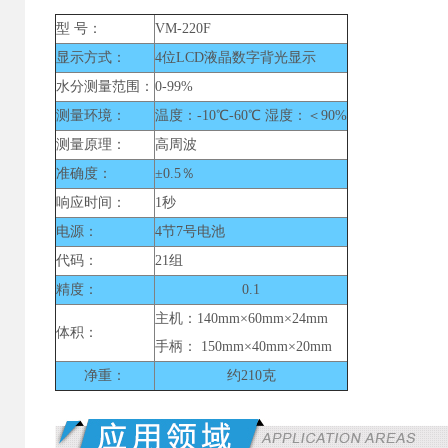
型 号：
VM-220F
显示方式：
4位LCD液晶数字背光显示
水分测量范围：
0-99%
测量环境：
温度：-10℃-60℃ 湿度：＜90%
测量原理：
高周波
准确度：
±0.5％
响应时间：
1秒
电源：
4节7号电池
代码：
21组
精度：
0.1
主机：140mm×60mm×24mm
体积：
手柄： 150mm×40mm×20mm
净重：
约210克