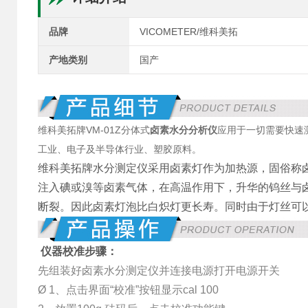
品牌
VICOMETER/维科美拓
产地类别
国产
维科美拓牌VM-01Z分体式
卤素水分分析仪
应用于一切需要快速
工业、电子及半导体行业、塑胶原料。
维科美拓牌水分测定仪采用卤素灯作为加热源，固俗称卤
注入碘或溴等卤素气体，在高温作用下，升华的钨丝与
断裂。因此卤素灯泡比白炽灯更长寿。同时由于灯丝可
仪器校准
步骤：
先组装好卤素水分测定仪并连接电源打开电源开关
Ø 1、
点击界面“校准”按钮显示cal 100