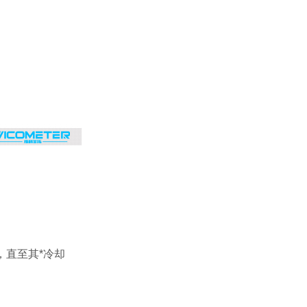
，直至其*冷却