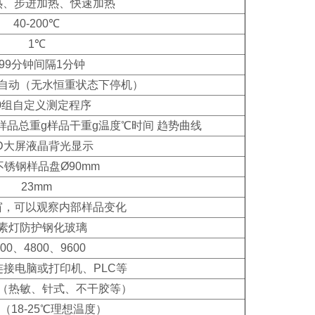
热、步进加热、快速加热
40-200℃
1℃
-99分钟间隔1分钟
自动（无水恒重状态下停机）
00组自定义测定程序
%样品总重g样品干重g温度℃时间 趋势曲线
CD大屏液晶背光显示
4不锈钢样品盘Ø90mm
23mm
窗，可以观察内部样品变化
素灯防护钢化玻璃
400、4800、9600
可连接电脑或打印机、PLC等
（热敏、针式、不干胶等）
℃（18-25℃理想温度）