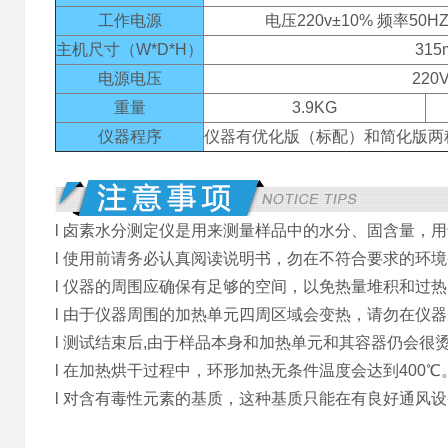
工作电源
电压220v±10% 频率5
主机尺寸（W*D*H）
315
电源电压
220
重量
3.9KG
仪器程序
仪器有优化版（标配）和简化版两
l 卤素水分测定仪是用来测量样品中的水分、固含量，
l 使用前请务必认真阅读说明书，勿在不符合要求的环
l 仪器的周围应确保有足够的空间，以免热量堆积和过热
l 由于仪器周围的加热单元四周区域会变热，请勿在仪
l 测试结束后,由于样品本身和加热单元和其容器仍会
l 在加热烘干过程中，环形加热无条件温度会达到400
l 对含有毒性元素的基质，这种基质只能在有良好通风