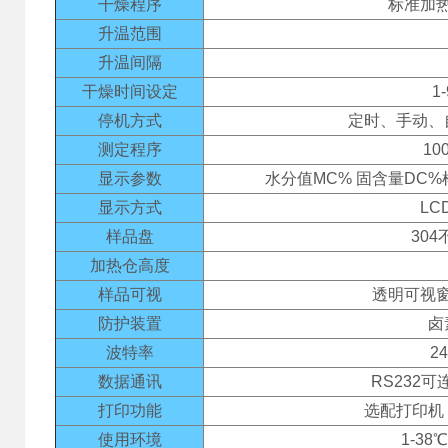
干燥程序
标准加
升温范围
升温间隔
干燥时间设定
1
停机方式
定时、手动、
测定程序
1
显示参数
水分值MC% 固含量DC
显示方式
L
样品盘
30
加热仓高度
样品可视
透明可视
防护装置
卤
波特率
2
数据通讯
RS232
打印功能
选配打印机
使用环境
1-38