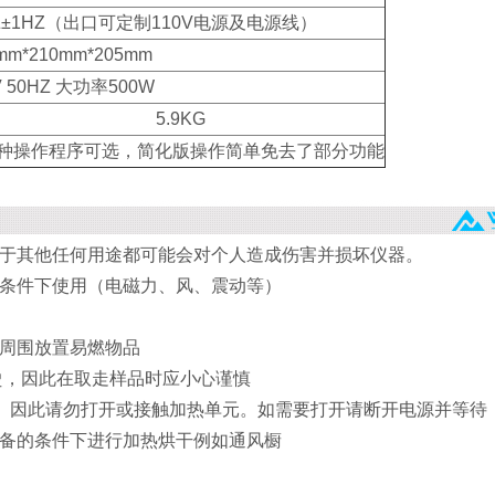
0HZ±1HZ（出口可定制110V电源及电源线）
mm*210mm*205mm
V 50HZ 大功率500W
5.9KG
种操作程序可选，简化版操作简单免去了部分功能
用于其他任何用途都可能会对个人造成伤害并损坏仪器。
境条件下使用（电磁力、风、震动等）
器周围放置易燃物品
很烫，因此在取走样品时应小心谨慎
℃。因此请勿打开或接触加热单元。如需要打开请断开电源并等待
设备的条件下进行加热烘干例如通风橱