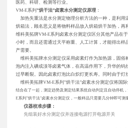
医药、科研、检测等行业。
VM-E系列
”烘干法”卤素水分测定仪原理
：
加热失重法是水分测定物理分析方法的一种，是利用温
烘箱法，顾名思义是将物料样品放入烘箱烘干加热，再
维科美拓牌VM-E系列卤素水分测定仪区分其他产品在
小时，而且还需通过天平称重、人工计算，才能得出样
产需要。
维科美拓牌水分测定仪采用卤素灯作为加热源，固俗称
泡内注入碘或溴等卤素气体，在高温作用下，升华的钨
过早断裂。因此卤素灯泡比白炽灯更长寿。同时由于灯
维科美拓牌VM-E系列”烘干法”卤素水分测定仪将国
结合在了一起，测定趋势及测定结果系统自动判定且自动停机，
E系列”烘干法”卤素水分测定仪，一般样品只需要几分钟即可
仪器校准
步骤：
先组装好水分测定仪并连接电源打开电源开关