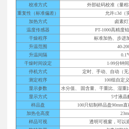
校准方式
外部砝码校准（量程
重复性（标准偏差）
允许≤3d（
加热方式
卤素灯
温度传感器
PT-1000高精
干燥程序
标准加热、步进
升温范围
40-2
升温间隔
0.1
干燥时间设定
1-99分钟
停机方式
定时、手动、自动（无
测定程序
100组自定
显示参数
水分值、 固含量、干重比、湿重
显示方式
5寸液晶
样品盘
100只铝制样品盘90mm
加热仓高度
23m
样品可视
透明可视窗，可以