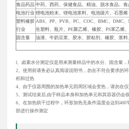
食品药品
中药、西药、保健食品、精油、脱水食品、食
电池行业
锂电池粉末、锂电池浆料、电池级片、石墨烯
塑料橡胶
ABS、PP、PVB、PC、COC、BMC、DMC
行业
生塑料、瓶片、PE聚乙烯、橡胶、PS苯乙烯、
固含量
油漆、牛奶豆浆、胶水、胶粘剂、橡胶、浆料
l、卤素水分测定仪是用来测量样品中的水分、固含量
2、使用前请务必认真阅读说明书，勿在不符合要求的
积和过热
4、由于仪器周围的加热单元四周区域会变热，请勿在
5、测试结束后,由于样品本身和加热单元和其容器仍会
6、在加热烘干过程中，环形加热无条件温度会达到40
部进行操作测定