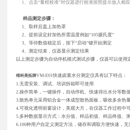
1
、点击“量程校准”对仪器进行校准按照提示放入相
样品测定步骤：
1、取样后盖上加热罩
2、提前设定好加热所需温度例如“105摄氏度”
3、等待数值稳定后，按下“启动”键开始测定
4、测定结束，仪器显示测定结果
以上测定步骤为自动停机模式测试步骤，仪器可以使用
VM-E01快速卤素水分测定仪具有以下特点：
维科美拓牌
1.无需安装、调试、培训拆箱即可使用
2.操作简单，一键操作，自动停机、快速得出水分等数
3.散热单元采用铝合金一体成型散热面板，吸收多余热
4.可视化透明前窗设计，美观大方，在仪器工作过程中
5.多种数据显示方式：水分值、样品初值、样品终值、
6.100种用户自定义测定方法，储存和调取方便快速，