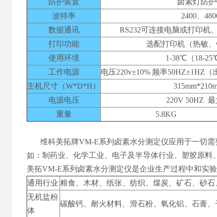
防护装置
卤素灯防护
波特率
2400、480
数据通讯
RS232可连接电脑或打印机
打印功能
选配打印机（热敏、
使用环境
1-38℃（18-
工作电源
电压220v±10% 频率50HZ±1
主机尺寸（W*D*H）
315mm*210
电源电压
220V 50HZ 
重量
5.8KG
维科美拓牌VM-E系列卤素水分测定仪应用于一切
如：制药业、化学工业、电子及半导体行业、塑胶原料
美拓VM-E系列卤素水分测定仪是企业生产过程中和实
通用行业
粮食、木材、纸张、纺织、煤炭、矿石、砂石
无机盐粉
碳酸钙、耐火材料、滑石粉、氧化铝、石膏、
体