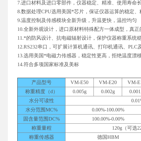
7.进口材料及进口零部件，仪器稳定、精准、使用寿命
8.数据处理CPU选用美国*芯片，保证仪器运算的稳定、
9.温度控制及传感模块全新升级，升温更快，温控均匀
10.全新外观设计，进口原材料特殊配方一体成型，真正
11.*的防风设计、抗电磁辐射设计，保护仪器称重系统
12.RS232串口，可扩展计算机通讯、打印机通讯、PL
13.选用美国*电磁力传感器，稳定性更高，拒绝温度漂
14.符合多项国家标准及美标
产品型号
VM-E50
VM-E20
VM-E
称重精度（d）
0.005g
0.002g
0.001
水分可读性
0.0
水分范围MC%
0.00%-100.00%
固含量范围DC%
100.00%-0.00%
称重量程
120g（可选22
称重传感器
德国HBM