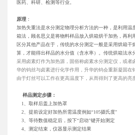
医药、科研、检测等行业。
原理
：
加热失重法是水分测定物理分析方法的一种，是利用温
箱法，顾名思义是将物料样品放入烘箱烘干加热，再利
区分其他产品在于，传统的水分测定一般是采用烘箱干
算，才能得出样品的水分值（含水率）。传统烘箱法水
采用卤素灯作为加热源，固俗称卤素水分测定仪，或者
华的钨丝与卤素进行化学作用，升华的钨会重新凝固在
由于灯丝可以工作在更高温度下，从而得到了更高的亮
样品测定步骤：
1、取样后盖上加热罩
2、提前设定好加热所需温度例如“105摄氏度"
3、等待数值稳定后，按下“启动"键开始测定
4、测定结束，仪器显示测定结果