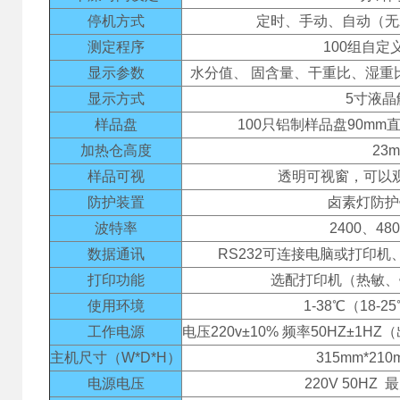
停机方式
定时、手动、自动（无
测定程序
100组自定
显示参数
水分值、 固含量、干重比、湿重
显示方式
5寸液晶
样品盘
100只铝制样品盘90mm
加热仓高度
23
样品可视
透明可视窗，可以
防护装置
卤素灯防护
波特率
2400、48
数据通讯
RS232可连接电脑或打印机
打印功能
选配打印机（热敏、
使用环境
1-38℃（18-
工作电源
电压220v±10% 频率50HZ±1
主机尺寸（W*D*H）
315mm*210
电源电压
220V 50HZ