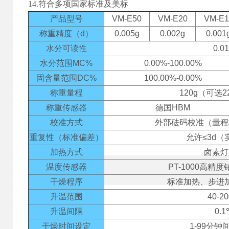
14.符合多项国家标准及美标
产品型号
VM-E50
VM-E20
VM-E1
称重精度（d）
0.005g
0.002g
0.001
水分可读性
0.0
水分范围MC%
0.00%-100.00%
固含量范围DC%
100.00%-0.00%
称重量程
120g（可选22
称重传感器
德国HBM
校准方式
外部砝码校准（量程
重复性（标准偏差）
允许≤3d（
加热方式
卤素灯
温度传感器
PT-1000高精
干燥程序
标准加热、步进
升温范围
40-2
升温间隔
0.
干燥时间设定
1-99分钟