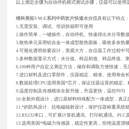
以上测定步骤为自动停机模式测试步骤，仪器可以使用
维科美拓VM-E系列
中药饮片快速水分仪
具有以下特点
1.无需安装、调试、培训拆箱即可使用
2.操作简单，一键操作，自动停机、快速得出水分等数
3.散热单元采用铝合金一体成型散热面板，吸收多余热
4.可视化透明前窗设计，美观大方，在仪器工作过程中
5.多种数据显示方式：水分值、样品初值、样品终值、
6.100种用户自定义测定方法，储存和调取方便快速，
7.进口材料及进口零部件，仪器稳定、精准、使用寿命
8.数据处理CPU选用美国*芯片，保证仪器运算的稳定、
9.温度控制及传感模块全新升级，升温更快，温控均匀
10.全新外观设计，进口原材料特殊配方一体成型，真正
11.*的防风设计、抗电磁辐射设计，保护仪器称重系统
12.RS232串口，可扩展计算机通讯、打印机通讯、PL
13.选用美国*电磁力传感器，稳定性更高，拒绝温度漂