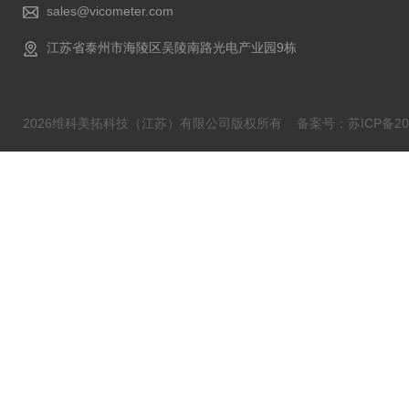
sales@vicometer.com
江苏省泰州市海陵区吴陵南路光电产业园9栋
2026维科美拓科技（江苏）有限公司版权所有
备案号：苏ICP备202