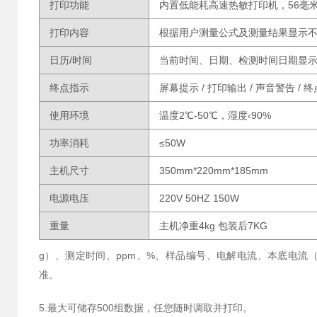
打印功能
内置低能耗高速热敏打印机，56毫
打印内容
根据用户测量公式及测量结果显示
日历/时间
当前时间、日期、检测时间日期显
终点指示
屏幕提示 / 打印输出 / 声音警告 / 
使用环境
温度2℃-50℃，湿度‹90%
功率消耗
≤50W
主机尺寸
350mm*220mm*185mm
电源电压
220V 50HZ 150W
重量
主机净重4kg 包装后7KG
g）、测定时间、ppm、%、样品编号、电解电流、本底电流
准。
5.最大可储存500组数据，任您随时调取并打印。