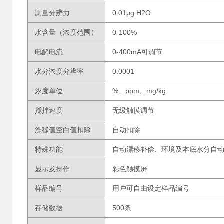
测量分辨力
0.01μg H2O
水含量（浓度范围）
0-100%
电解电流
0-400mA可调节
水分浓度分辨率
0.0001
浓度单位
%、ppm、mg/kg
搅拌速度
无级触摸调节
漂移值空白值扣除
自动扣除
特殊功能
自动漂移补偿、环境及本底水分自
显示及操作
彩色触摸屏
样品编号
用户可自由设定样品编号
存储数据
500条