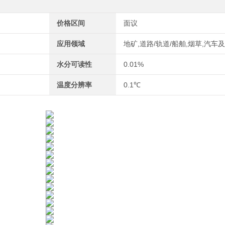
价格区间
面议
应用领域
地矿,道路/轨道/船舶,烟草,汽车
水分可读性
0.01%
温度分辨率
0.1℃