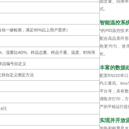
固含量、回潮率
式。
智能温控系
动一键检测，满足90%以上用户需求）
*的PID温控
配合高品质环形
热更均匀、使
M%、湿重比AD%、样品总重、样品干重、温度、时间等
长。
/样品编号自定义
丰富的数据
支持自定义测定方法
配置RS232串
PLC通讯、li
平台等；具有数
调取并打印，方
产的平稳运行提
4只
实现并开放
加热和称重是水