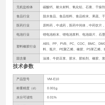
无机盐粉体
碳酸钙、耐火材料、氧化铝、石膏、干燥
食品行业
脱水食品、食品馅料、食品粉末、果蔬、
医药行业
原料药，中成药，医药中间体，中药饮片
电池行业
锂电池粉末、锂电池浆料、电池级片、石
ABS、PP、PVB、PC、COC、BMC、D
塑料橡胶行业
料、瓶片、PE聚乙烯、橡胶、PS苯乙烯、
固含量
油漆、牛奶豆浆、胶水、胶粘剂、橡胶、
技术参数
产品型号
VM-E10
称重精度（d）
0.001g
水分可读性
0.01%