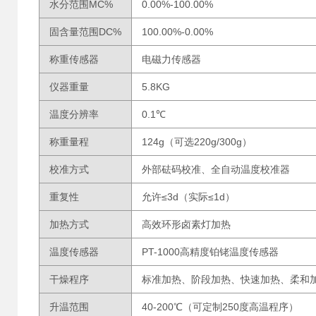
水分范围MC%
0.00%-100.00%
固含量范围DC%
100.00%-0.00%
称重传感器
电磁力传感器
仪器重量
5.8KG
温度分辨率
0.1℃
称重量程
124g（可选220g/300g）
校准方式
外部砝码校准、全自动温度校准器
重复性
允许≤3d（实际≤1d）
加热方式
高效环形卤素灯加热
温度传感器
PT-1000高精度铂铑温度传感器
干燥程序
标准加热、阶段加热、快速加热、柔和
升温范围
40-200℃（可定制250度高温程序）