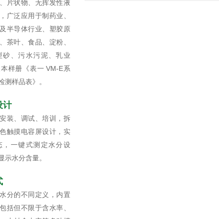
、片状物、无挥发性液
，广泛应用于制药业、
及半导体行业、塑胶原
、茶叶、食品、淀粉、
型砂、污水污泥、乳业
本样册《表一 VM-E系
检测样品表》。
设计
安装、调试、培训，拆
色触摸电容屏设计，实
态，一键式测定水分设
显示水分含量。
式
水分的不同定义，内置
包括但不限于含水率、