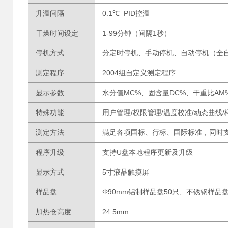
升温间隔
0.1℃ PID控温
干燥时间设定
1-99分钟（间隔1秒）
停机方式
分定时停机、手动停机、自动停机（全自
测定程序
2004组自定义测定程序
显示参数
水分值MC%、固含量DC%、干重比A
特殊功能
用户管理/权限管理/温度校准/动态曲线
测定方法
满足各项国标、行标、国际标准，同时
程序升级
支持U盘本地程序更新及升级
显示方式
5寸液晶触摸屏
样品盘
Φ90mm铝制样品盘50只、不锈钢样品盘
加热仓高度
24.5mm