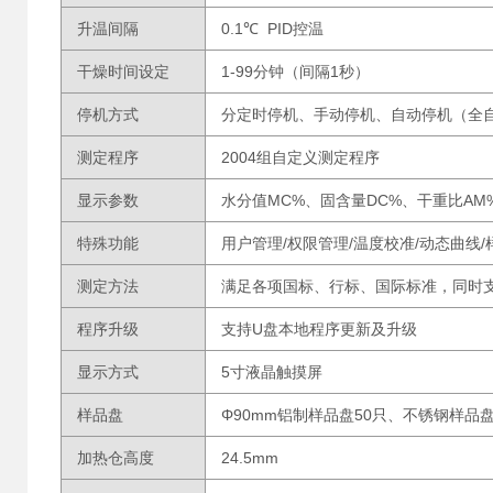
升温间隔
0.1℃ PID控温
干燥时间设定
1-99分钟（间隔1秒）
停机方式
分定时停机、手动停机、自动停机（全自
测定程序
2004组自定义测定程序
显示参数
水分值MC%、固含量DC%、干重比A
特殊功能
用户管理/权限管理/温度校准/动态曲线
测定方法
满足各项国标、行标、国际标准，同时
程序升级
支持U盘本地程序更新及升级
显示方式
5寸液晶触摸屏
样品盘
Φ90mm铝制样品盘50只、不锈钢样品盘
加热仓高度
24.5mm