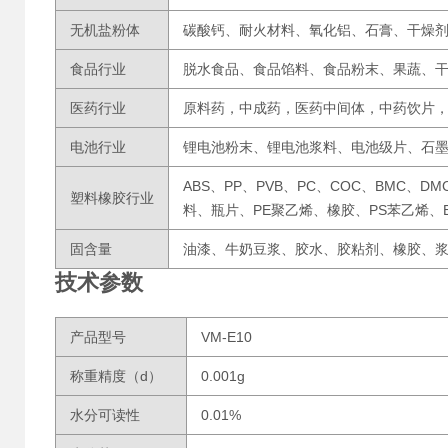
无机盐粉体
碳酸钙、耐火材料、氧化铝、石膏、干燥
食品行业
脱水食品、食品馅料、食品粉末、果蔬、
医药行业
原料药，中成药，医药中间体，中药饮片
电池行业
锂电池粉末、锂电池浆料、电池级片、石
ABS、PP、PVB、PC、COC、BMC、D
塑料橡胶行业
料、瓶片、PE聚乙烯、橡胶、PS苯乙烯、
固含量
油漆、牛奶豆浆、胶水、胶粘剂、橡胶、
技术参数
产品型号
VM-E10
称重精度（d）
0.001g
水分可读性
0.01%