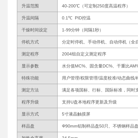
升温范围
40-200℃（可定制250度高温程序）
升温间隔
0.1℃ PID控温
干燥时间设定
1-99分钟（间隔1秒）
停机方式
分定时停机、手动停机、自动停机（全自
测定程序
2004组自定义测定程序
显示参数
水分值MC%、固含量DC%、干重比A
特殊功能
用户管理/权限管理/温度校准/动态曲线
测定方法
满足各项国标、行标、国际标准，同时
程序升级
支持U盘本地程序更新及升级
显示方式
5寸液晶触摸屏
样品盘
Φ90mm铝制样品盘50只、不锈钢样品盘