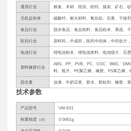
通用行业
粮食、木材、纸张、纺织、煤炭、矿石、
无机盐粉体
碳酸钙、耐火材料、氧化铝、石膏、干燥
食品行业
脱水食品、食品馅料、食品粉末、果蔬、
医药行业
原料药，中成药，医药中间体，中药饮片
电池行业
锂电池粉末、锂电池浆料、电池级片、石
ABS、PP、PVB、PC、COC、BMC、D
塑料橡胶行业
料、瓶片、PE聚乙烯、橡胶、PS苯乙烯、
固含量
油漆、牛奶豆浆、胶水、胶粘剂、橡胶、
技术参数
产品型号
VM-E01
称重精度（d）
0.0001g
水分可读性
0.01%