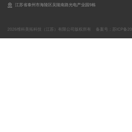
江苏省泰州市海陵区吴陵南路光电产业园9栋
2026维科美拓科技（江苏）有限公司版权所有
备案号：苏ICP备202