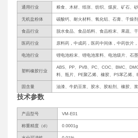
通用行业
粮食、木材、纸张、纺织、煤炭、矿石、
无机盐粉体
碳酸钙、耐火材料、氧化铝、石膏、干燥
食品行业
脱水食品、食品馅料、食品粉末、果蔬、
医药行业
原料药，中成药，医药中间体，中药饮片
电池行业
锂电池粉末、锂电池浆料、电池级片、石
ABS、PP、PVB、PC、COC、BMC、D
塑料橡胶行业
料、瓶片、PE聚乙烯、橡胶、PS苯乙烯、
固含量
油漆、牛奶豆浆、胶水、胶粘剂、橡胶、
技术参数
产品型号
VM-E01
称重精度（d）
0.0001g
水分可读性
0.01%