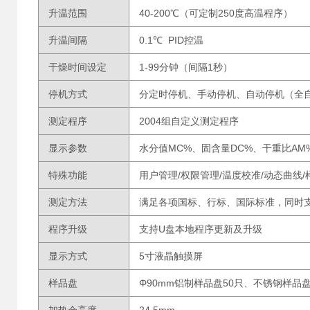
升温范围
40-200℃（可定制250度高温程序）
升温间隔
0.1℃ PID控温
干燥时间设定
1-99分钟（间隔1秒）
停机方式
分定时停机、手动停机、自动停机（全自
测定程序
2004组自定义测定程序
显示参数
水分值MC%、固含量DC%、干重比A
特殊功能
用户管理/权限管理/温度校准/动态曲线
测定方法
满足各项国标、行标、国际标准，同时
程序升级
支持U盘本地程序更新及升级
显示方式
5寸液晶触摸屏
样品盘
Φ90mm铝制样品盘50只、不锈钢样品盘