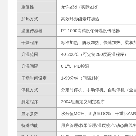
重复性
允许≤3d（实际≤1d）
加热方式
高效环形卤素灯加热
温度传感器
PT-1000高精度铂铑温度传感器
干燥程序
标准加热、阶段加热、快速加热、柔和
升温范围
40-200℃（可定制250度高温程序）
升温间隔
0.1℃ PID控温
干燥时间设定
1-99分钟（间隔1秒）
停机方式
分定时停机、手动停机、自动停机（全自
测定程序
2004组自定义测定程序
显示参数
水分值MC%、固含量DC%、干重比A
特殊功能
用户管理/权限管理/温度校准/动态曲线