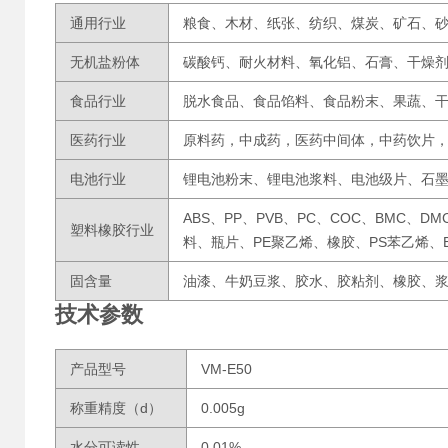
通用行业
粮食、木材、纸张、纺织、煤炭、矿石、
无机盐粉体
碳酸钙、耐火材料、氧化铝、石膏、干燥
食品行业
脱水食品、食品馅料、食品粉末、果蔬、
医药行业
原料药，中成药，医药中间体，中药饮片
电池行业
锂电池粉末、锂电池浆料、电池级片、石
ABS、PP、PVB、PC、COC、BMC、D
塑料橡胶行业
料、瓶片、PE聚乙烯、橡胶、PS苯乙烯、
固含量
油漆、牛奶豆浆、胶水、胶粘剂、橡胶、
技术参数
产品型号
VM-E50
称重精度（d）
0.005g
水分可读性
0.01%