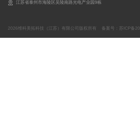
江苏省泰州市海陵区吴陵南路光电产业园9栋
2026维科美拓科技（江苏）有限公司版权所有
备案号：苏ICP备202