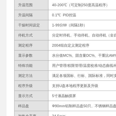
升温范围
40-200℃（可定制250度高温程序）
升温间隔
0.1℃ PID控温
干燥时间设定
1-99分钟（间隔1秒）
停机方式
分定时停机、手动停机、自动停机（全自
测定程序
2004组自定义测定程序
显示参数
水分值MC%、固含量DC%、干重比A
特殊功能
用户管理/权限管理/温度校准/动态曲线
测定方法
满足各项国标、行标、国际标准，同时
程序升级
支持U盘本地程序更新及升级
显示方式
5寸液晶触摸屏
样品盘
Φ90mm铝制样品盘50只、不锈钢样品盘